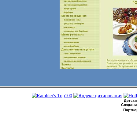
Детские
Создание
Партне