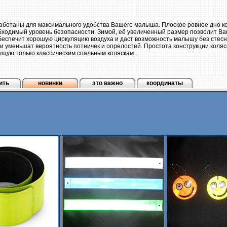
аботаны для максимального удобства Вашего малыша. Плоское ровное дно к
бходимый уровень безопасности. Зимой, её увеличенный размер позволит Ва
беспечит хорошую циркуляцию воздуха и даст возможность малышу без стесне
и уменьшат вероятность потничек и опрелостей. Простота конструкции коля
сущую только классическим спальным коляскам.
ить
новинки
это важно
координаты